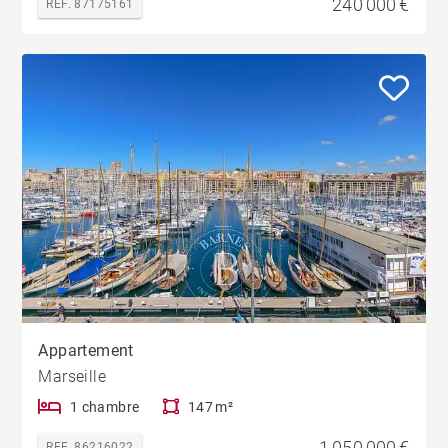
240 000 €
REF. 87175161
Appartement
Marseille
1 chambre
147 m²
1 050 000 €
REF. 86216022