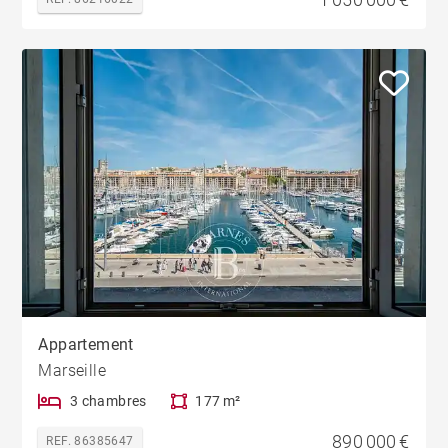
Appartement
Marseille
3 chambres
177 m²
890 000 €
REF. 86385647