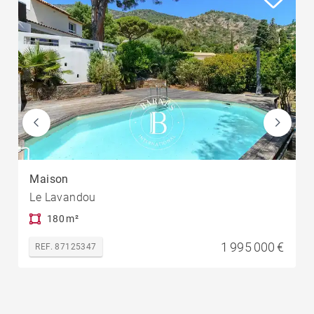
Maison
Le Lavandou
180 m²
1 995 000 €
REF. 87125347