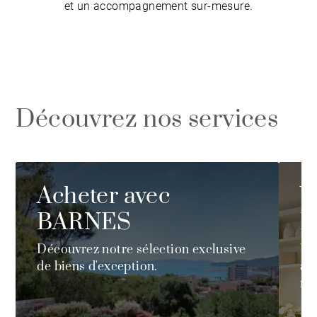
et un accompagnement sur-mesure.
Découvrez nos services
Acheter avec
V
BARNES
B
Découvrez notre sélection exclusive
Un
de biens d'exception.
ad
mi