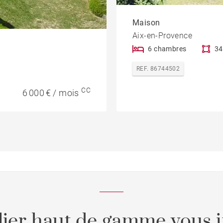
Maison
Aix-en-Provence
6 chambres
34
REF. 86744502
CC
6 000 € / mois
ier haut de gamme vous i