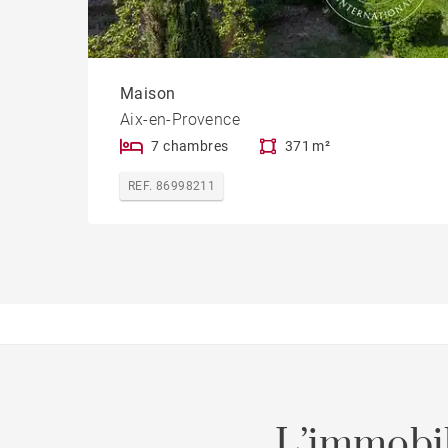
Maison
Aix-en-Provence
7 chambres
371 m²
REF. 86998211
L’immobil