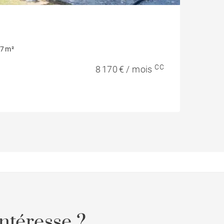
7 m²
CC
8 170 € / mois
ntéresse ?