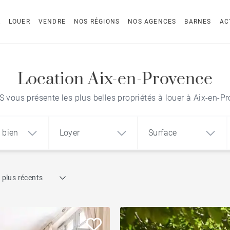
R
LOUER
VENDRE
NOS RÉGIONS
NOS AGENCES
BARNES
AC
Location Aix-en-Provence
vous présente les plus belles propriétés à louer à Aix-en-P
 bien
Loyer
Surface
Recherche par référence
 plus récents
1
2
3
m²
€
€
Pieds dans l'eau
ement
Maison
Domaines privés