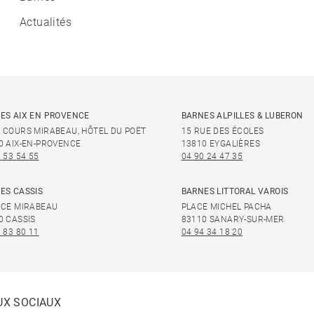
Actualités
ES AIX EN PROVENCE
BARNES ALPILLES & LUBERON
 COURS MIRABEAU, HÔTEL DU POËT
15 RUE DES ÉCOLES
0 AIX-EN-PROVENCE
13810 EYGALIÈRES
 53 54 55
04 90 24 47 35
ES CASSIS
BARNES LITTORAL VAROIS
ACE MIRABEAU
PLACE MICHEL PACHA
0 CASSIS
83110 SANARY-SUR-MER
 83 80 11
04 94 34 18 20
UX SOCIAUX