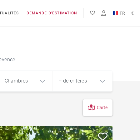
FR
€
TUALITÉS
DEMANDE D'ESTIMATION
EN
$
rovence.
Chambres
+ de critères
Carte
4
5+
m²
Vue mer
Piscine