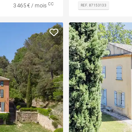
CC
3 465 € / mois
REF. 87153133