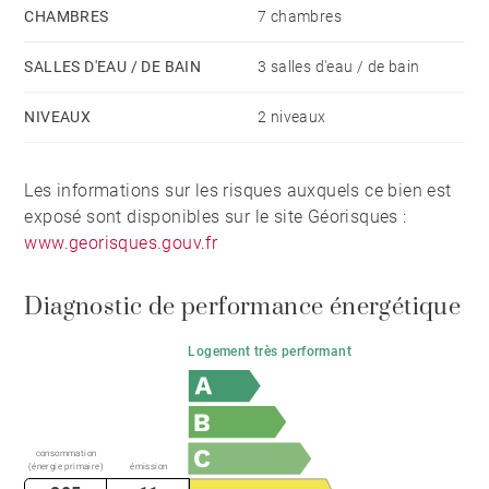
buanderie, un cellier, un garage double et plusieurs
CHAMBRES
7 chambres
stationnements extérieurs.
À l’extérieur, le jardin paysager d’environ 2 800 m²
SALLES D'EAU / DE BAIN
3 salles d'eau / de bain
séduit par ses essences méditerranéennes, ses
NIVEAUX
2 niveaux
plantes exotiques et ses arbres fruitiers. Une piscine
chauffée de 13 x 6 mètres, un pool house avec cuisine
et salon d’été, ainsi qu’un terrain de pétanque
Les informations sur les risques auxquels ce bien est
exposé sont disponibles sur le site Géorisques :
viennent parfaire cet ensemble rare.
www.georisques.gouv.fr
Un bien unique, alliant architecture, prestations haut
Diagnostic de performance énergétique
de gamme et emplacement privilégié.
Logement très performant
Découvert par
Madame Claude Leonetti,
ambassadrice Barnes
consommation
Contact : 06 82 90 66 62
(énergie primaire)
émission