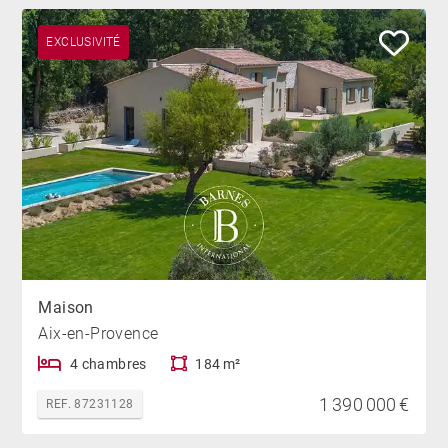
EXCLUSIVITÉ
Maison
Aix-en-Provence
4 chambres
184 m²
1 390 000 €
REF. 87231128