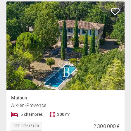
Maison
Aix-en-Provence
5 chambres
300 m²
2 300 000 €
REF. 87216170