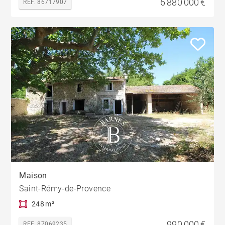
6 880 000 €
REF. 86717907
Maison
Saint-Rémy-de-Provence
248 m²
990 000 €
REF. 87069235