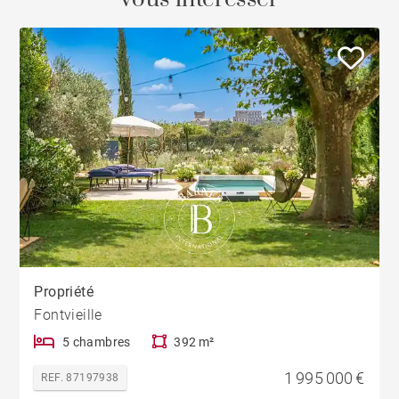
Propriété
Fontvieille
5 chambres
392 m²
1 995 000 €
REF. 87197938